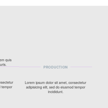
rem quis
uris.
PRODUCTION
nsectetur
Lorem ipsum dolor sit amet, consectetur
od tempor
adipisicing elit, sed do eiusmod tempor
incididunt.