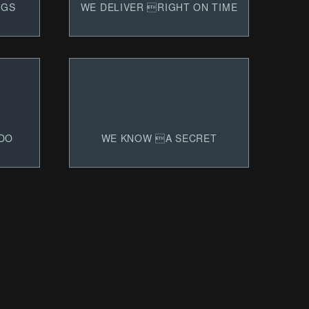
NGS
WE
DELIVER
RIGHT ON TIME
DO
WE
KNOW
A SECRET