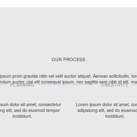
OUR
PROCESS
psum proin gravida nibh vel velit auctor aliquet. Aenean sollicitudin, lo
ndum auctor, nisi elit consequat ipsum, nec sagittis sem nibh id elit. ma
PLANNING
CREATIVITY
sum dolor sit amet, consectetur
Lorem ipsum dolor sit amet, co
ing elit, sed do eiusmod tempor
adipisicing elit, sed do eiusm
incididunt.
incididunt.