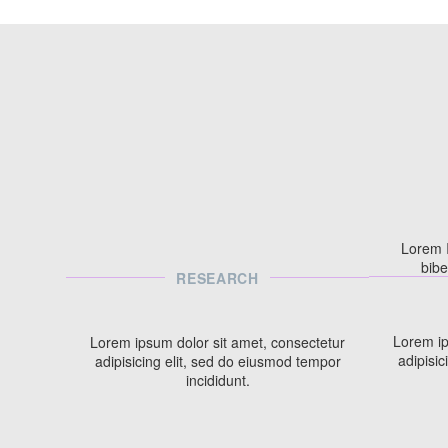
Lorem I
bibe
RESEARCH
Lorem ip
Lorem ipsum dolor sit amet, consectetur
adipisic
adipisicing elit, sed do eiusmod tempor
incididunt.