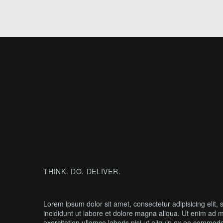
THINK. DO. DELIVER.
Lorem ipsum dolor sit amet, consectetur adipisicing elit
incididunt ut labore et dolore magna aliqua. Ut enim ad 
exercitation ullamco laboris nisi ut aliquip ex ea commod