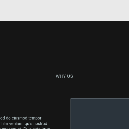
WHY
US
, sed do eiusmod tempor
minim veniam, quis nostrud
o consequat. Duis aute irure