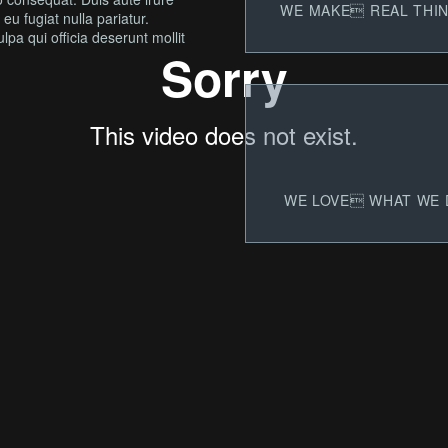
WE
MAKE
 REAL THI
 eu fugiat nulla pariatur.
lpa qui officia deserunt mollit
WE
LOVE
 WHAT WE 