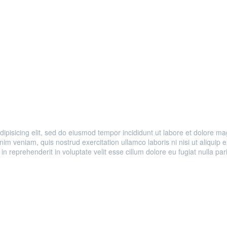
OUR
WORKS
dipisicing elit, sed do eiusmod tempor incididunt ut labore et dolore m
inim veniam, quis nostrud exercitation ullamco laboris ni nisi ut aliqui
 in reprehenderit in voluptate velit esse cillum dolore eu fugiat nulla par