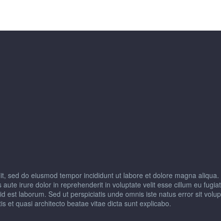
lit, sed do eiusmod tempor incididunt ut labore et dolore magna aliqua.
ute irure dolor in reprehenderit in voluptate velit esse cillum eu fugia
im id est laborum. Sed ut perspiciatis unde omnis iste natus error sit 
is et quasi architecto beatae vitae dicta sunt explicabo.