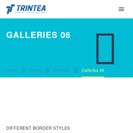


GALLERIES 06
Home
Pages
Galleries
Galleries 06
DIFFERENT
BORDER STYLES