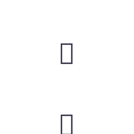



